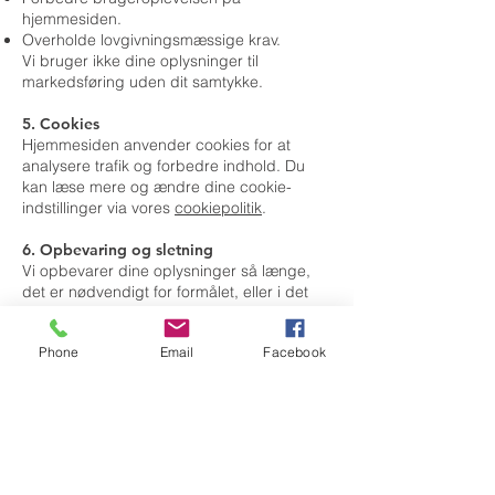
hjemmesiden.
Overholde lovgivningsmæssige krav.
Vi bruger ikke dine oplysninger til
markedsføring uden dit samtykke.
5. Cookies
Hjemmesiden anvender cookies for at
analysere trafik og forbedre indhold. Du
kan læse mere og ændre dine cookie-
indstillinger via vores
cookiepolitik
.
6. Opbevaring og sletning
Vi opbevarer dine oplysninger så længe,
det er nødvendigt for formålet, eller i det
tidsrum, som lovgivningen kræver. Herefter
slettes eller anonymiseres de.
Phone
Email
Facebook
7. Videregivelse af oplysninger
Vi videregiver ikke dine oplysninger til
tredjeparter uden dit samtykke, medmindre
det er nødvendigt for at levere vores
tjeneste (f.eks. hosting eller it-leverandører)
eller kræves af lovgivningen.